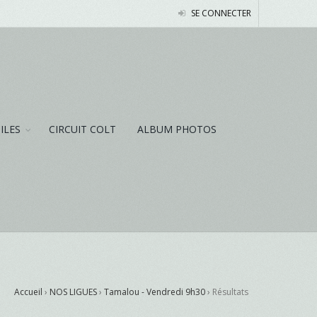
SE CONNECTER
NILES
CIRCUIT COLT
ALBUM PHOTOS
Accueil
›
NOS LIGUES
›
Tamalou - Vendredi 9h30
›
Résultats