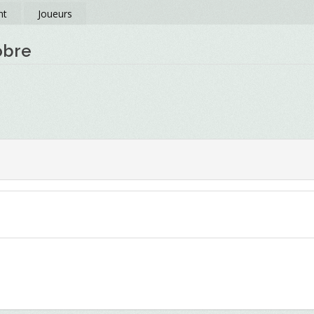
nt
Joueurs
obre