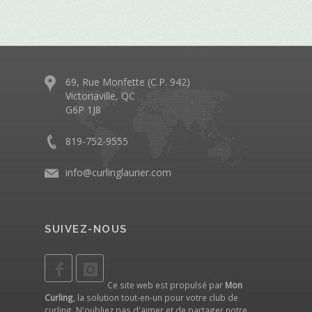
69, Rue Monfette (C.P. 942)
Victoriaville, QC
G6P 1J8
819-752-9555
info@curlinglaurier.com
SUIVEZ-NOUS
Ce site web est propulsé par
Mon
Curling
, la solution tout-en-un pour votre club de
curling. N'oubliez pas d'aimer et de partager notre