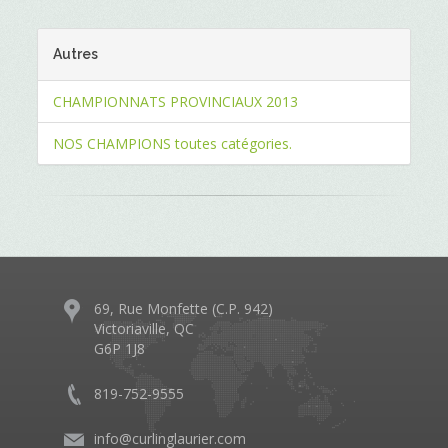
Autres
CHAMPIONNATS PROVINCIAUX 2013
NOS CHAMPIONS toutes catégories.
69, Rue Monfette (C.P. 942)
Victoriaville, QC
G6P 1J8
819-752-9555
info@curlinglaurier.com