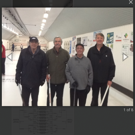
×
1 of 8