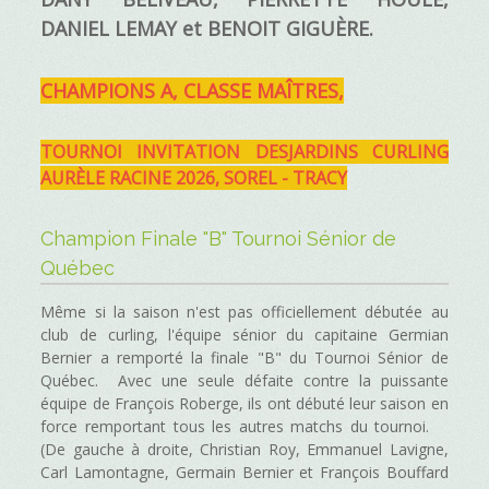
DANIEL LEMAY et BENOIT GIGUÈRE.
CHAMPIONS A, CLASSE MAÎTRES,
TOURNOI INVITATION DESJARDINS CURLING
AURÈLE RACINE 2026, SOREL - TRACY
Champion Finale "B" Tournoi Sénior de
Québec
Même si la saison n'est pas officiellement débutée au
club de curling, l'équipe sénior du capitaine Germian
Bernier a remporté la finale "B" du Tournoi Sénior de
Québec. Avec une seule défaite contre la puissante
équipe de François Roberge, ils ont débuté leur saison en
force remportant tous les autres matchs du tournoi.
(De gauche à droite, Christian Roy, Emmanuel Lavigne,
Carl Lamontagne, Germain Bernier et François Bouffard