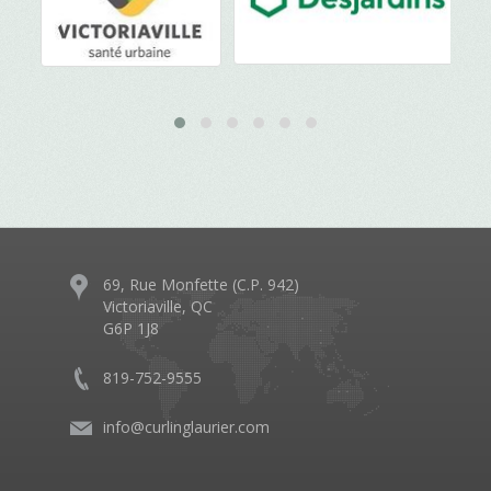
69, Rue Monfette (C.P. 942)
Victoriaville, QC
G6P 1J8
819-752-9555
info@curlinglaurier.com