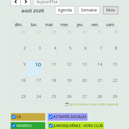
Aujourd'hui
Agenda
Semaine
Mois
août 2026
dim.
lun.
mar.
mer.
jeu.
ven.
sam.
26
27
28
29
30
31
1
2
3
4
5
6
7
8
9
10
11
12
13
14
15
16
17
18
19
20
21
22
23
24
25
26
27
28
29
Synchroniser avec votre agenda
30
31
1
2
3
4
5
CA
ACTIVITÉS SOCIALES
MEMBRES
JUNIOR/JUVÉNILE - HORS-CLUB