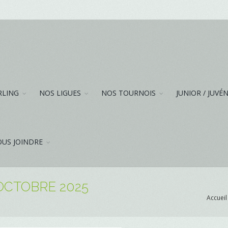
RLING
NOS LIGUES
NOS TOURNOIS
JUNIOR / JUVÉ
US JOINDRE
OCTOBRE 2025
Accueil