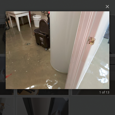
×
1 of 13