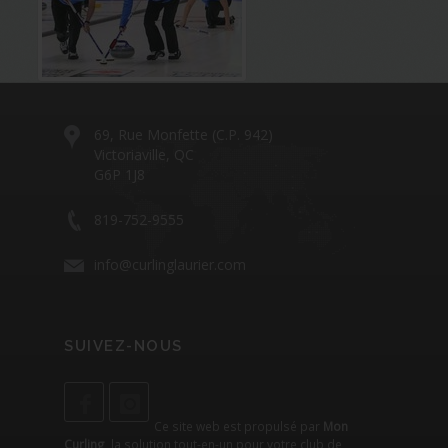
69, Rue Monfette (C.P. 942)
Victoriaville, QC
G6P 1J8
819-752-9555
info@curlinglaurier.com
SUIVEZ-NOUS
Ce site web est propulsé par
Mon
Curling
, la solution tout-en-un pour votre club de