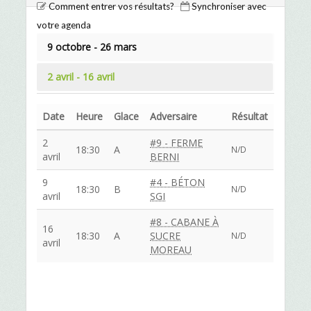
Comment entrer vos résultats?
Synchroniser avec
votre agenda
9 octobre - 26 mars
2 avril - 16 avril
Date
Heure
Glace
Adversaire
Résultat
2
#9 - FERME
18:30
A
N/D
avril
BERNI
9
#4 - BÉTON
18:30
B
N/D
avril
SGI
#8 - CABANE À
16
18:30
A
SUCRE
N/D
avril
MOREAU