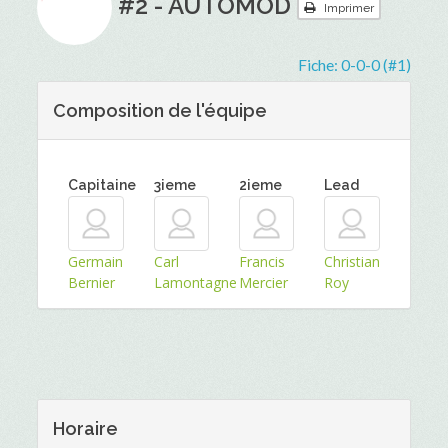
#2 - AUTOMOD
Imprimer
Fiche:
0-0-0 (#1)
Composition de l'équipe
Capitaine
3ieme
2ieme
Lead
Germain
Carl
Francis
Christian
Bernier
Lamontagne
Mercier
Roy
Horaire