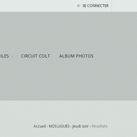
SE CONNECTER
NILES
CIRCUIT COLT
ALBUM PHOTOS
Accueil
›
NOS LIGUES
›
Jeudi soir
›
Résultats