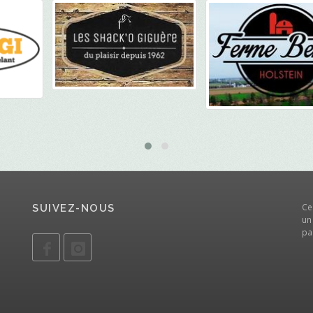
Ce
SUIVEZ-NOUS
un
pa