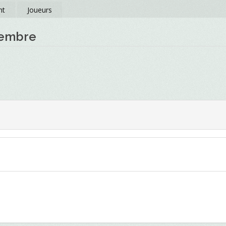
nt
Joueurs
vembre