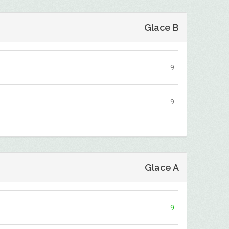
Glace B
9
9
Glace A
9