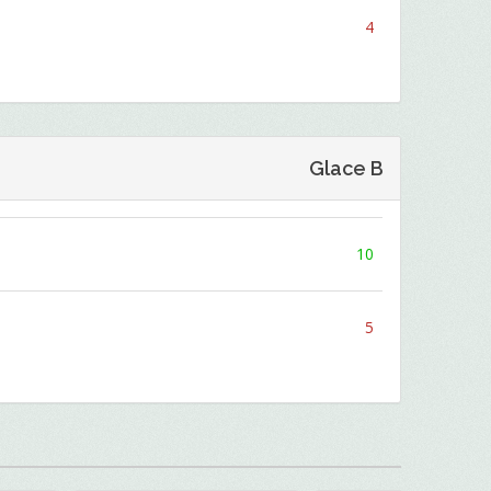
4
Glace B
10
5