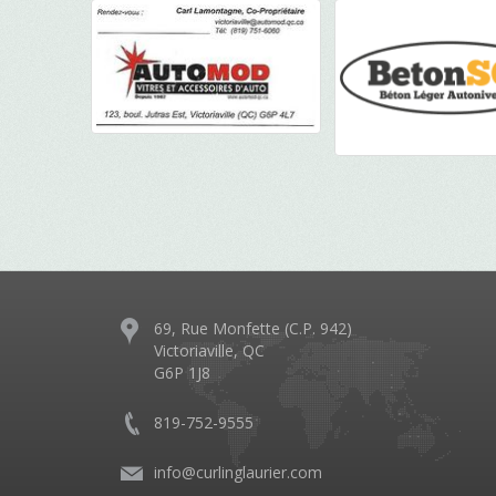
69, Rue Monfette (C.P. 942)
Victoriaville, QC
G6P 1J8
819-752-9555
info@curlinglaurier.com