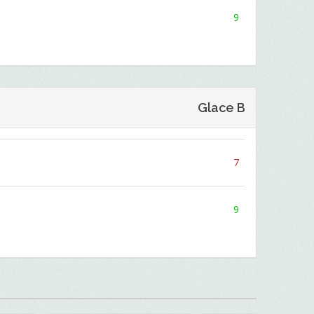
9
Glace B
7
9