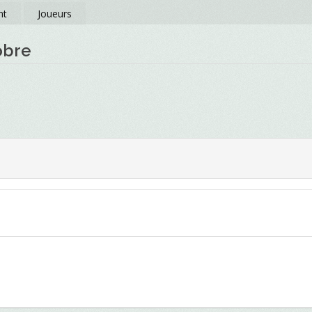
nt
Joueurs
obre