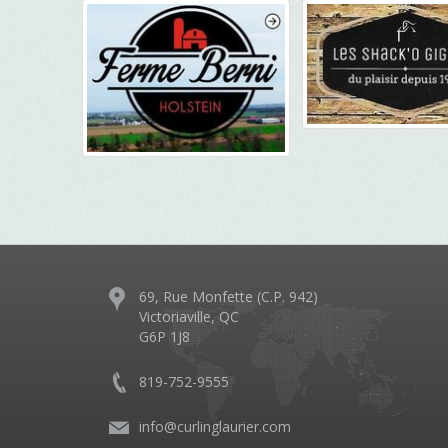
69, Rue Monfette (C.P. 942)
Victoriaville, QC
G6P 1J8
819-752-9555
info@curlinglaurier.com