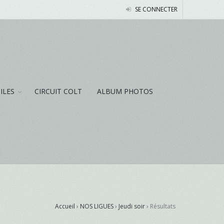
SE CONNECTER
NILES
CIRCUIT COLT
ALBUM PHOTOS
Accueil
›
NOS LIGUES
›
Jeudi soir
›
Résultats