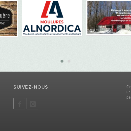
Ce
SUIVEZ-NOUS
un
pa