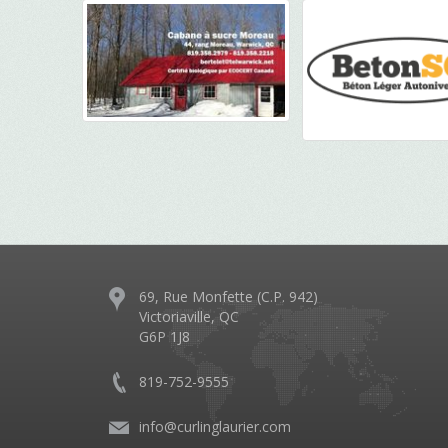
69, Rue Monfette (C.P. 942)
Victoriaville, QC
G6P 1J8
819-752-9555
info@curlinglaurier.com