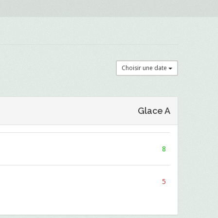
Choisir une date
Glace A
8
5