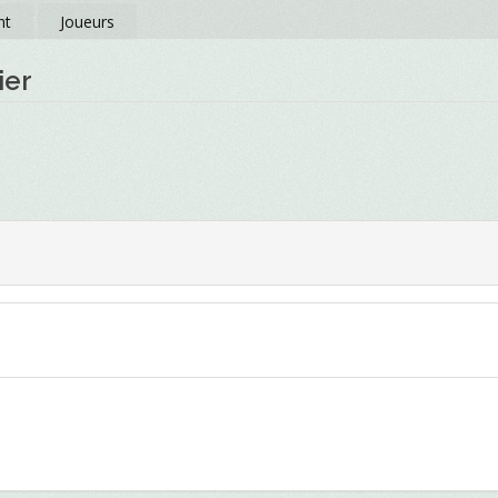
nt
Joueurs
ier