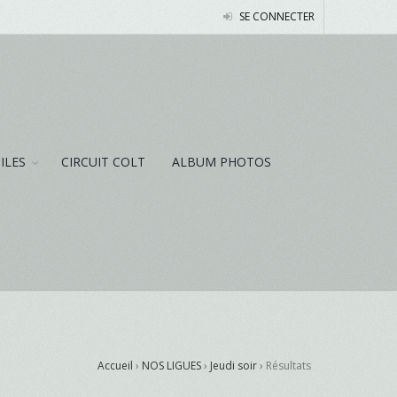
SE CONNECTER
NILES
CIRCUIT COLT
ALBUM PHOTOS
Accueil
›
NOS LIGUES
›
Jeudi soir
›
Résultats