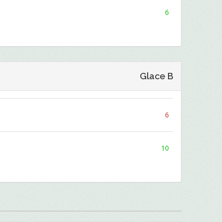
6
Glace B
6
10