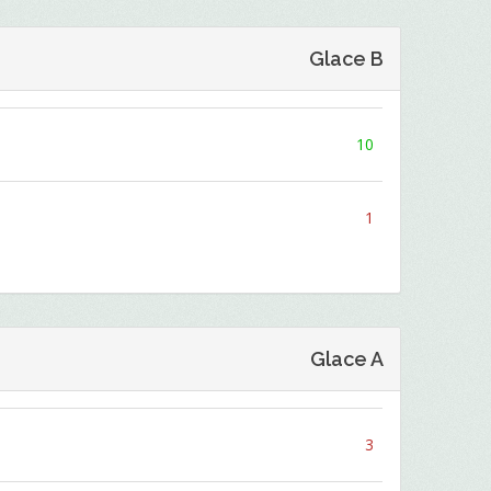
Glace B
10
1
Glace A
3