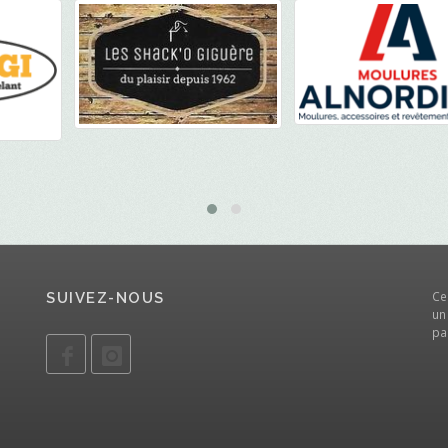
Ce
SUIVEZ-NOUS
un
pa