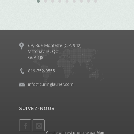
69, Rue Monfette (C.P. 942)
Victoriaville, QC
G6P 1J8
819-752-9555
info@curlinglaurier.com
SUIVEZ-NOUS
Ce site web est propulsé par
Mon