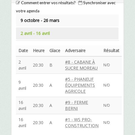
Comment entrer vos résultats?
Synchroniser avec
votre agenda
9 octobre - 26 mars
2 avril - 16 avril
Date
Heure
Glace
Adversaire
Résultat
2
#8 - CABANE À
20:30
B
N/D
avril
SUCRE MOREAU
#5 - PHANEUF
9
20:30
A
ÉQUIPEMENTS
N/D
avril
AGRICOLE
16
#9 - FERME
20:30
A
N/D
avril
BERNI
16
#1 - WS PRO-
20:30
A
N/D
avril
CONSTRUCTION