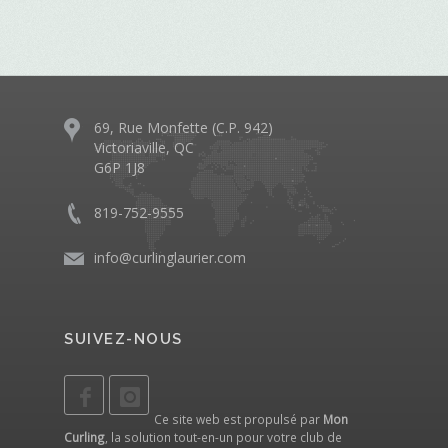
69, Rue Monfette (C.P. 942)
Victoriaville, QC
G6P 1J8
819-752-9555
info@curlinglaurier.com
SUIVEZ-NOUS
Ce site web est propulsé par
Mon
Curling
, la solution tout-en-un pour votre club de