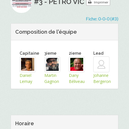
#3 - PÉTRO VIC
Imprimer
Fiche:
0-0-0 (#3)
Composition de l'équipe
Capitaine
3ieme
2ieme
Lead
Daniel
Martin
Dany
Johanne
Lemay
Gagnon
Béliveau
Bergeron
Horaire