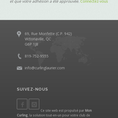
et que votre adhésion a été approuvée.
Connectez-vous
69, Rue Monfette (C.P. 942)
Victoriaville, QC
G6P 1J8
819-752-9555
info@curlinglaurier.com
SUIVEZ-NOUS
Ce site web est propulsé par
Mon
Curling
, la solution tout-en-un pour votre club de