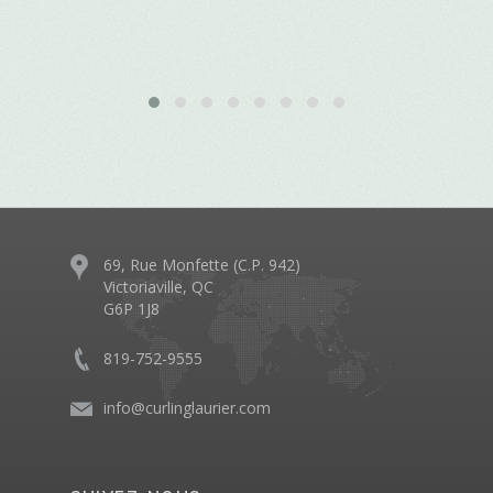
69, Rue Monfette (C.P. 942)
Victoriaville, QC
G6P 1J8
819-752-9555
info@curlinglaurier.com