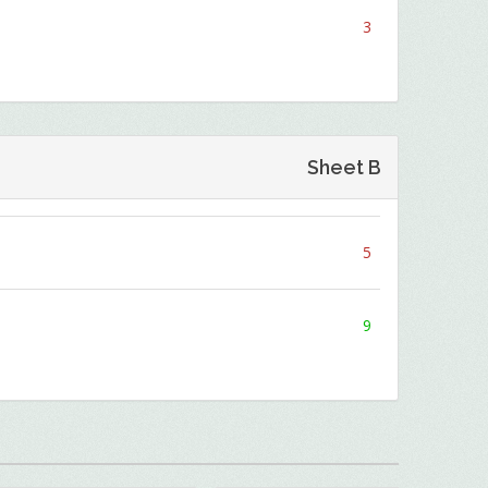
3
Sheet B
5
9