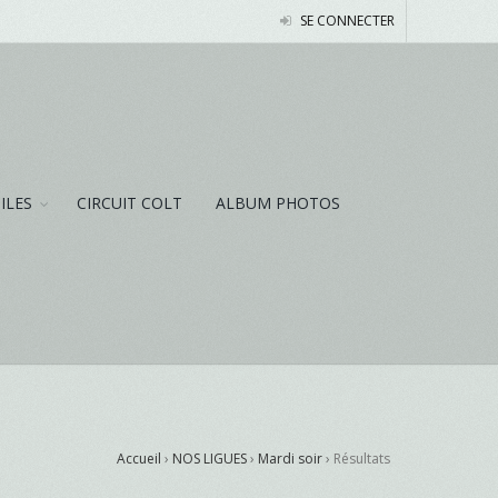
SE CONNECTER
NILES
CIRCUIT COLT
ALBUM PHOTOS
Accueil
›
NOS LIGUES
›
Mardi soir
›
Résultats