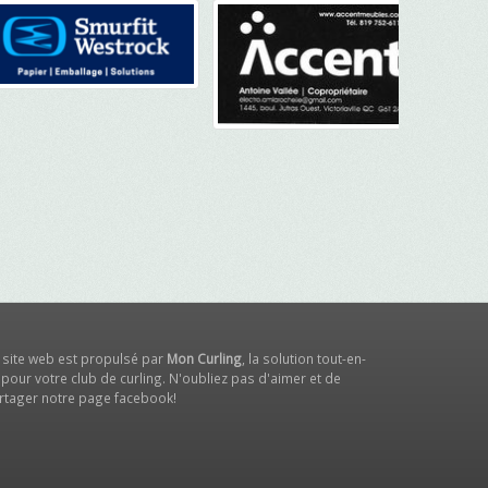
 site web est propulsé par
Mon Curling
, la solution tout-en-
 pour votre club de curling. N'oubliez pas d'aimer et de
rtager notre
page facebook
!