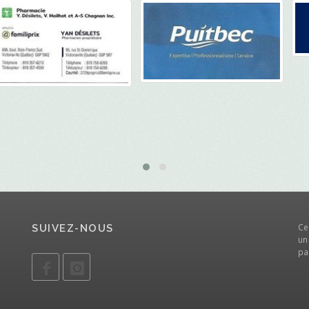
Ce
SUIVEZ-NOUS
un
pa