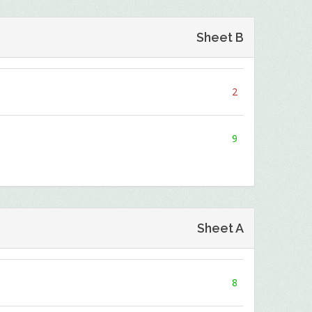
Sheet B
2
9
Sheet A
8