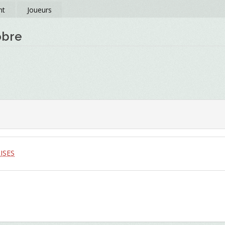
nt
Joueurs
obre
ISES