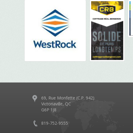
69, Rue Monfette (C.P. 942)
Victoriaville, QC
G6P 1J8
819-752-9555