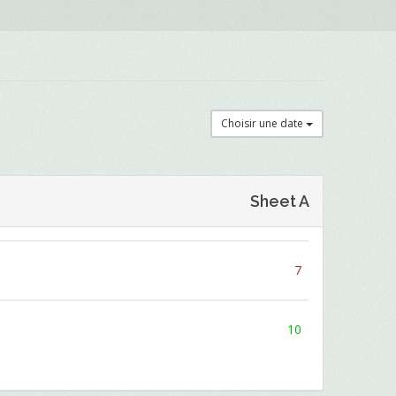
Choisir une date
Sheet A
7
10