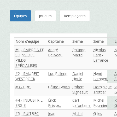
Équipes
Joueurs
Remplaçants
Nom d'équipe
Capitaine
3ieme
2ieme
L
#1 - EMPREINTE
André
Philippe
Nicolas
N
SOINS DES
Béliveau
Martel
Paris-
M
PIEDS
Lafrance
SPÉCIALISES
#2 - SMURFIT
Luc Pellerin
Daniel
Henri
A
WESTROCK
Houle
Lambert
F
#3 - CRB
Céline Boivin
Robert
Dominique
V
Vigneault
Trottier
G
#4 - INDUSTRIE
Érick
Carl
Michel
R
ERGIE
Prévost
Lafontaine
Fournier
G
#5 - PUITBEC
Jean
Michel
Gilles
A