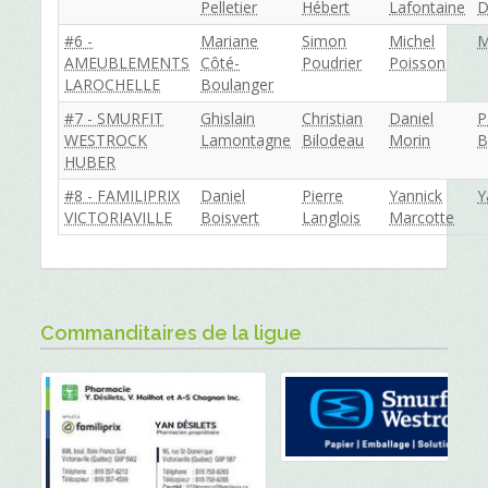
Pelletier
Hébert
Lafontaine
D
#6 -
Mariane
Simon
Michel
M
AMEUBLEMENTS
Côté-
Poudrier
Poisson
LAROCHELLE
Boulanger
#7 - SMURFIT
Ghislain
Christian
Daniel
P
WESTROCK
Lamontagne
Bilodeau
Morin
B
HUBER
#8 - FAMILIPRIX
Daniel
Pierre
Yannick
Y
VICTORIAVILLE
Boisvert
Langlois
Marcotte
Commanditaires de la ligue