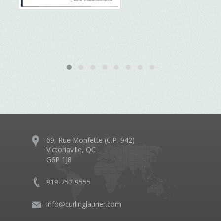
69, Rue Monfette (C.P. 942)
Victoriaville, QC
G6P 1J8
819-752-9555
info@curlinglaurier.com