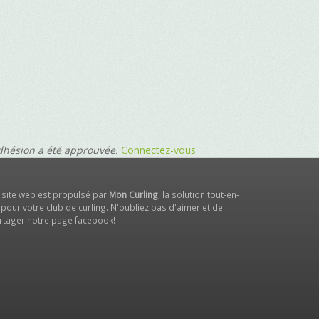
adhésion a été approuvée.
Connectez-vous
 site web est propulsé par
Mon Curling
, la solution tout-en-
 pour votre club de curling. N'oubliez pas d'aimer et de
rtager notre
page facebook
!