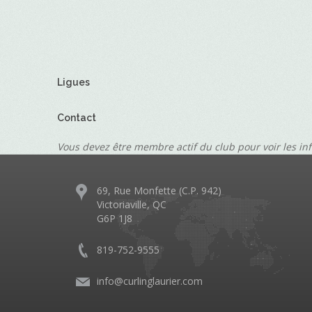
Ligues
Contact
Vous devez être membre actif du club pour voir les in
69, Rue Monfette (C.P. 942)
Victoriaville, QC
G6P 1J8
819-752-9555
info@curlinglaurier.com