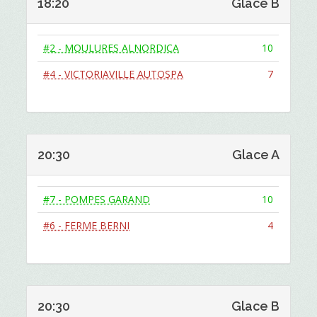
18:20
Glace B
#2 - MOULURES ALNORDICA
10
#4 - VICTORIAVILLE AUTOSPA
7
20:30
Glace A
#7 - POMPES GARAND
10
#6 - FERME BERNI
4
20:30
Glace B