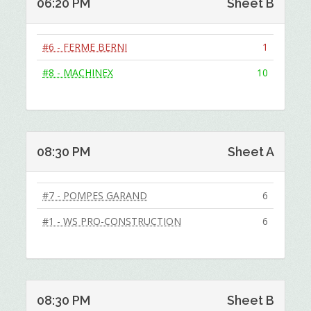
06:20 PM
Sheet B
#6 - FERME BERNI
1
#8 - MACHINEX
10
08:30 PM
Sheet A
#7 - POMPES GARAND
6
#1 - WS PRO-CONSTRUCTION
6
08:30 PM
Sheet B