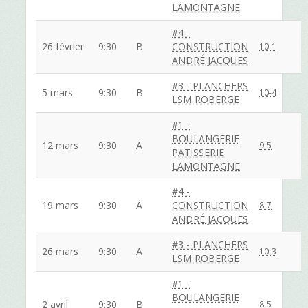
LAMONTAGNE
#4 -
26 février
9:30
B
CONSTRUCTION
10-1
ANDRÉ JACQUES
#3 - PLANCHERS
5 mars
9:30
B
10-4
LSM ROBERGE
#1 -
BOULANGERIE
12 mars
9:30
A
9-5
PATISSERIE
LAMONTAGNE
#4 -
19 mars
9:30
A
CONSTRUCTION
8-7
ANDRÉ JACQUES
#3 - PLANCHERS
26 mars
9:30
A
10-3
LSM ROBERGE
#1 -
BOULANGERIE
2 avril
9:30
B
8-5