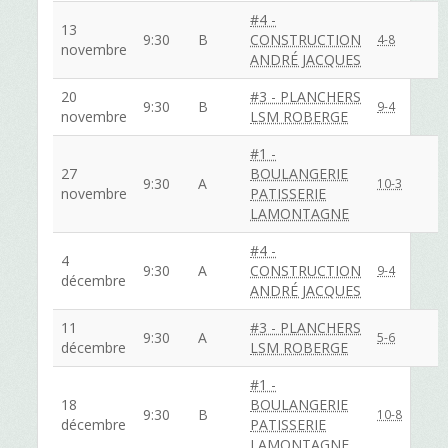
#4 -
13
9:30
B
CONSTRUCTION
4-8
novembre
ANDRÉ JACQUES
20
#3 - PLANCHERS
9:30
B
9-4
novembre
LSM ROBERGE
#1 -
27
BOULANGERIE
9:30
A
10-3
novembre
PATISSERIE
LAMONTAGNE
#4 -
4
9:30
A
CONSTRUCTION
9-4
décembre
ANDRÉ JACQUES
11
#3 - PLANCHERS
9:30
A
5-6
décembre
LSM ROBERGE
#1 -
18
BOULANGERIE
9:30
B
10-8
décembre
PATISSERIE
LAMONTAGNE