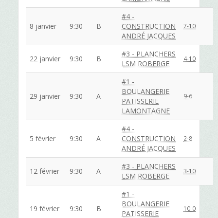
#4 -
8 janvier
9:30
B
CONSTRUCTION
7-10
ANDRÉ JACQUES
#3 - PLANCHERS
22 janvier
9:30
B
4-10
LSM ROBERGE
#1 -
BOULANGERIE
29 janvier
9:30
A
9-6
PATISSERIE
LAMONTAGNE
#4 -
5 février
9:30
A
CONSTRUCTION
2-8
ANDRÉ JACQUES
#3 - PLANCHERS
12 février
9:30
A
3-10
LSM ROBERGE
#1 -
BOULANGERIE
19 février
9:30
B
10-0
PATISSERIE