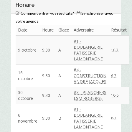
Horaire
Comment entrer vos résultats?
Synchroniser avec
votre agenda
Date
Heure
Glace
Adversaire
Résultat
#1 -
BOULANGERIE
9 octobre
9:30
A
10-7
PATISSERIE
LAMONTAGNE
#4 -
16
9:30
A
CONSTRUCTION
6-7
octobre
ANDRÉ JACQUES
30
#3 - PLANCHERS
9:30
A
10-6
octobre
LSM ROBERGE
#1 -
6
BOULANGERIE
9:30
B
8-7
novembre
PATISSERIE
LAMONTAGNE