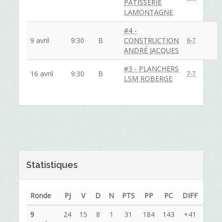
PATISSERIE
LAMONTAGNE
#4 -
9 avril
9:30
B
CONSTRUCTION
6-7
ANDRÉ JACQUES
#3 - PLANCHERS
16 avril
9:30
B
7-7
LSM ROBERGE
Statistiques
Ronde
PJ
V
D
N
PTS
PP
PC
DIFF
9
24
15
8
1
31
184
143
+41