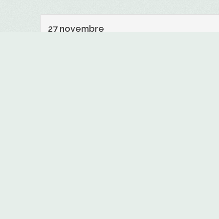
27 novembre
#1 - BOULANGERIE PATISSERIE LAMONTA
#3 - PLANCHERS LSM ROBERGE
4 décembre
#2 - CLINIQUE PODIATRE ÉLISABETH PICH