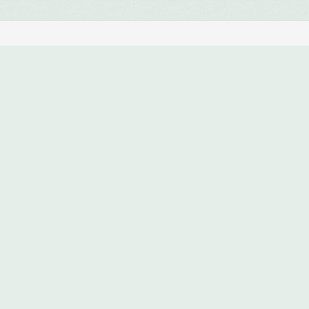
GNE
#2 - CLINIQUE PODIATRE ÉLISABETH PICHÉ
#4 - CONSTRUCTION ANDRÉ JACQUES
É
#4 - CONSTRUCTION ANDRÉ JACQUES