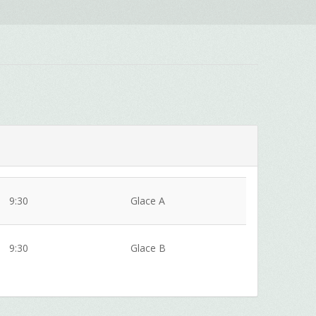
9:30
Glace A
9:30
Glace B