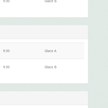
9:30
Glace B
9:30
Glace A
9:30
Glace B