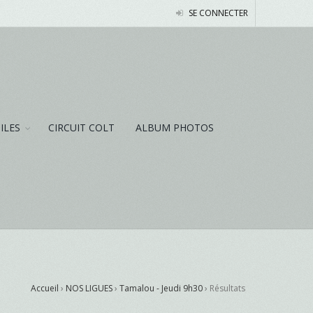
SE CONNECTER
NILES
CIRCUIT COLT
ALBUM PHOTOS
Accueil
›
NOS LIGUES
›
Tamalou - Jeudi 9h30
›
Résultats