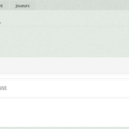
nt
Joueurs
l
GNE