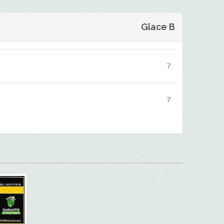
Glace B
7
7