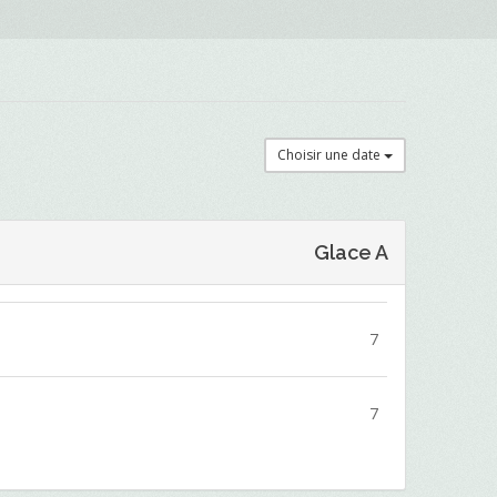
Choisir une date
Glace A
7
7