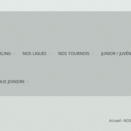
RLING
NOS LIGUES
NOS TOURNOIS
JUNIOR / JUVÉ
US JOINDRE
Accueil
›
NOS