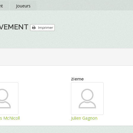
nt
Joueurs
UVEMENT
Imprimer
2ieme
s McNicoll
Julien Gagnon