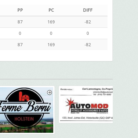
PP
PC
DIFF
87
169
-82
0
0
0
87
169
-82