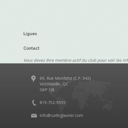
Ligues
Contact
Vous devez être membre actif du club pour voir les in
69, Rue Monfette (C.P. 942)
Victoriaville, QC
G6P 1J8
819-752-9555
info@curlinglaurier.com