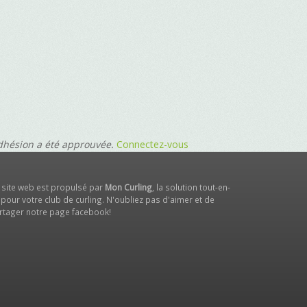
adhésion a été approuvée.
Connectez-vous
 site web est propulsé par
Mon Curling
, la solution tout-en-
 pour votre club de curling. N'oubliez pas d'aimer et de
rtager notre
page facebook
!