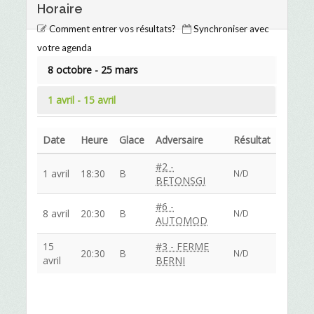
Horaire
Comment entrer vos résultats?
Synchroniser avec
votre agenda
8 octobre - 25 mars
1 avril - 15 avril
Date
Heure
Glace
Adversaire
Résultat
#2 -
1 avril
18:30
B
N/D
BETONSGI
#6 -
8 avril
20:30
B
N/D
AUTOMOD
15
#3 - FERME
20:30
B
N/D
avril
BERNI