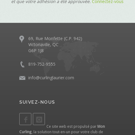
et que votre adhésion a été approuvée.
Connectez-vous
69, Rue Monfette (C.P. 942)
Victoriaville, QC
G6P 1J8
819-752-9555
info@curlinglaurier.com
SUIVEZ-NOUS
Ce site web est propulsé par
Mon
Curling
, la solution tout-en-un pour votre club de