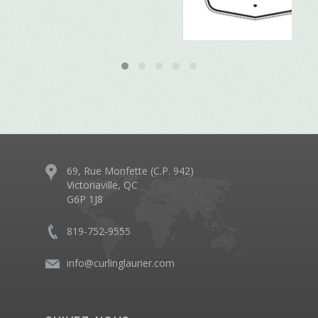
69, Rue Monfette (C.P. 942)
Victoriaville, QC
G6P 1J8
819-752-9555
info@curlinglaurier.com