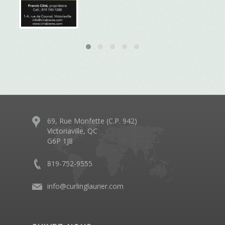
69, Rue Monfette (C.P. 942)
Victoriaville, QC
G6P 1J8
819-752-9555
info@curlinglaurier.com