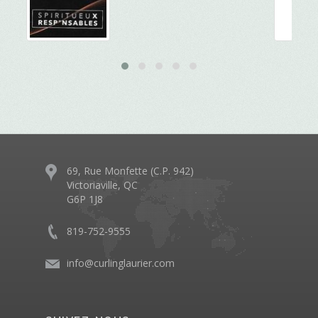
69, Rue Monfette (C.P. 942)
Victoriaville, QC
G6P 1J8
819-752-9555
info@curlinglaurier.com