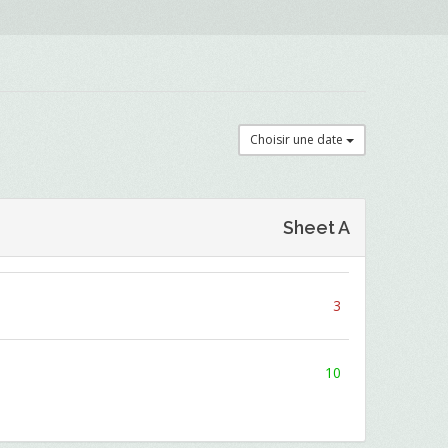
Choisir une date
Sheet A
3
10