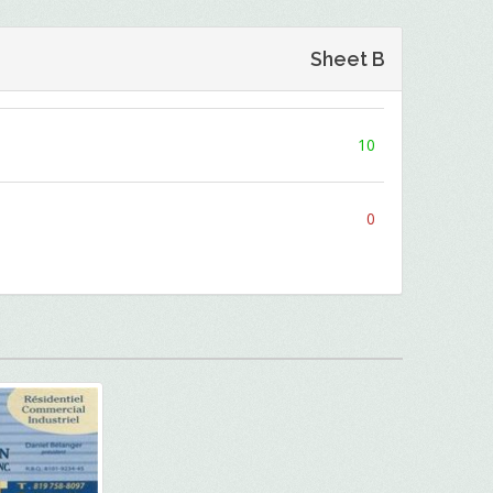
Sheet B
10
0