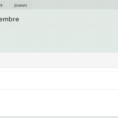
nt
Joueurs
vembre