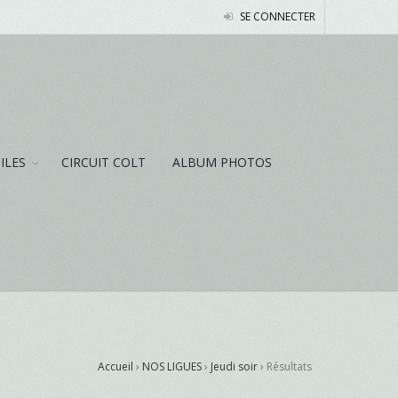
SE CONNECTER
NILES
CIRCUIT COLT
ALBUM PHOTOS
Accueil
›
NOS LIGUES
›
Jeudi soir
›
Résultats