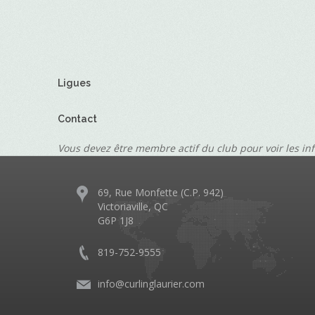
Ligues
Contact
Vous devez être membre actif du club pour voir les in
69, Rue Monfette (C.P. 942)
Victoriaville, QC
G6P 1J8
819-752-9555
info@curlinglaurier.com