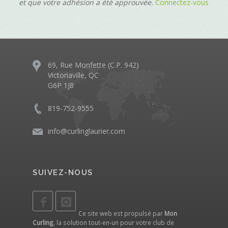
et que votre adhésion a été approuvée.
Connectez-vous
69, Rue Monfette (C.P. 942)
Victoriaville, QC
G6P 1J8
819-752-9555
info@curlinglaurier.com
SUIVEZ-NOUS
Ce site web est propulsé par
Mon
Curling
, la solution tout-en-un pour votre club de