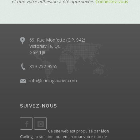
et que votre adhésion a été approuvée.
Connectez-vous
69, Rue Monfette (C.P. 942)
Victoriaville, QC
G6P 1J8
819-752-9555
info@curlinglaurier.com
SUIVEZ-NOUS
Ce site web est propulsé par
Mon
Curling
, la solution tout-en-un pour votre club de