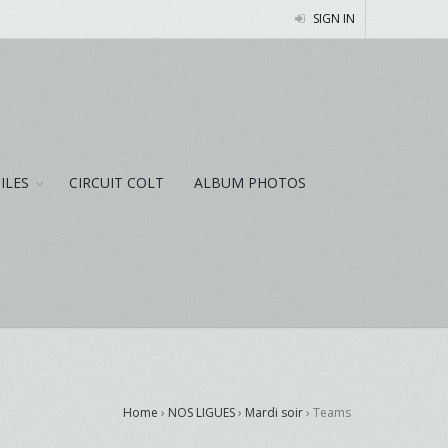
SIGN IN
NILES
CIRCUIT COLT
ALBUM PHOTOS
Home
›
NOS LIGUES
›
Mardi soir
›
Teams