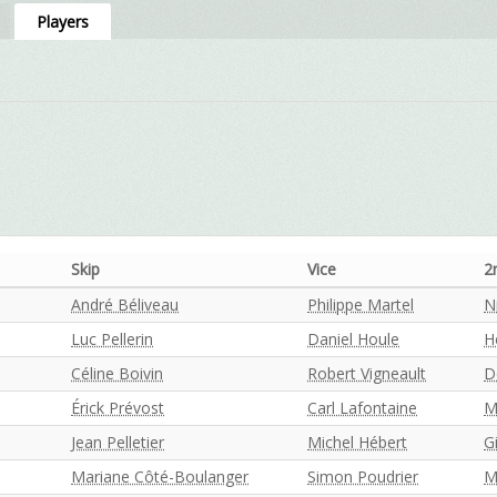
Players
Skip
Vice
2
André Béliveau
Philippe Martel
N
Luc Pellerin
Daniel Houle
H
Céline Boivin
Robert Vigneault
D
Érick Prévost
Carl Lafontaine
M
Jean Pelletier
Michel Hébert
G
Mariane Côté-Boulanger
Simon Poudrier
M