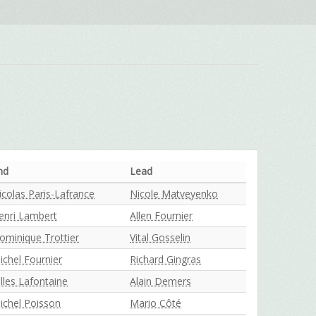
nd
Lead
icolas Paris-Lafrance
Nicole Matveyenko
enri Lambert
Allen Fournier
ominique Trottier
Vital Gosselin
ichel Fournier
Richard Gingras
illes Lafontaine
Alain Demers
ichel Poisson
Mario Côté