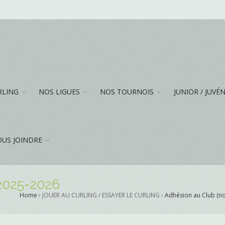
RLING
NOS LIGUES
NOS TOURNOIS
JUNIOR / JUVÉ
US JOINDRE
 2025-2026
Home
› JOUER AU CURLING / ESSAYER LE CURLING ›
Adhésion au Club (n