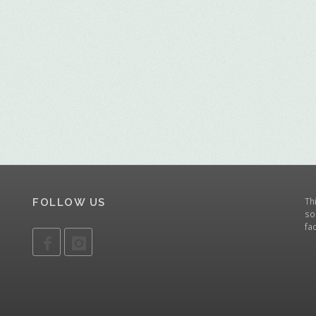
Th
FOLLOW US
so
fa