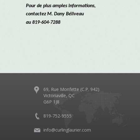
Pour de plus amples informations,
contactez M. Dany Béliveau
au 819-604-7288
69, Rue Monfette (C.P. 942)
Victoriaville, QC
G6P 1J8
819-752-9555
info@curlinglaurier.com