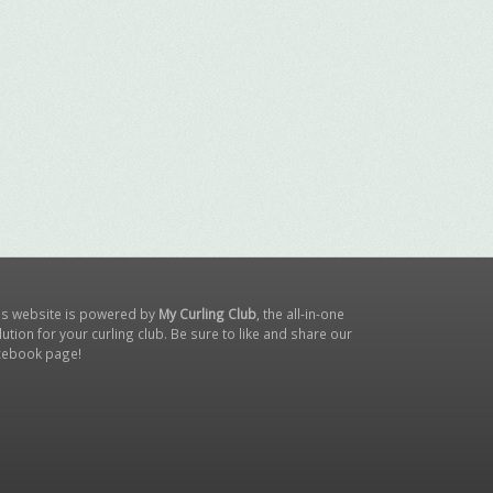
is website is powered by
My Curling Club
, the all-in-one
lution for your curling club. Be sure to like and share our
cebook page
!