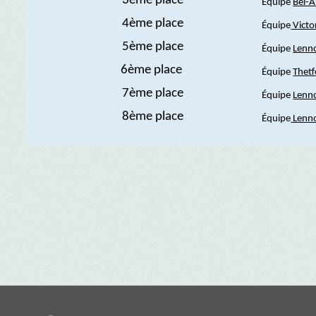
3ème place
Équipe
Bel-A
4ème place
Équipe
Victor
5ème place
Équipe
Lenno
6ème place
Équipe
Thetf
7ème place
Équipe
Lenno
8ème place
Équipe
Lenno