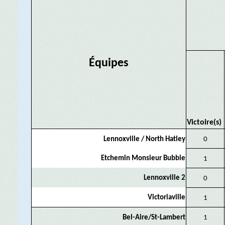
Équipes
Victoire(s)
Lennoxville / North Hatley
0
Etchemin Monsieur Bubble
1
Lennoxville 2
0
Victoriaville
1
Bel-Aire/St-Lambert
1