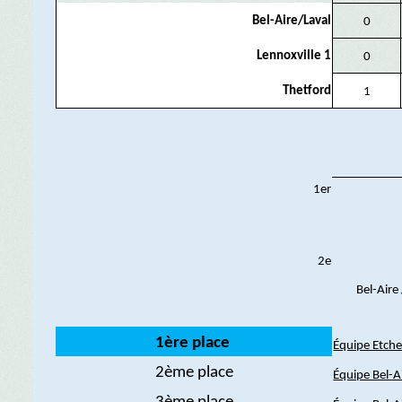
Bel-Aire/Laval
0
Lennoxville 1
0
Thetford
1
1er
2e
Bel-Aire 
1ère place
Équipe Etch
2ème place
Équipe Bel-A